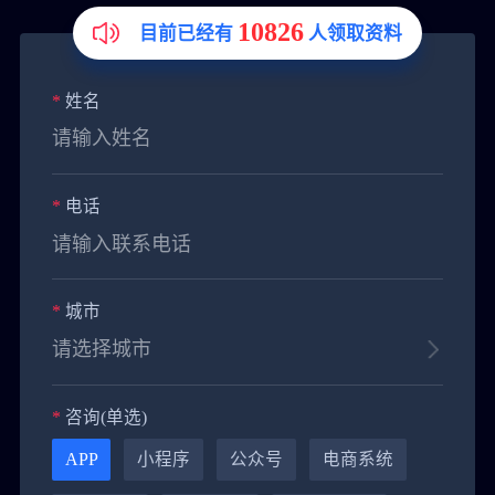
10826
目前已经有
人领取资料
*
姓名
*
电话
*
城市
*
咨询(单选)
黄**
151****9288
4小时前
APP
小程序
公众号
电商系统