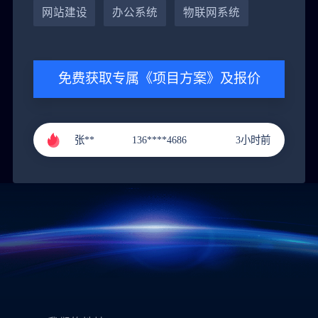
黄**
151****9288
4小时前
网站建设
办公系统
物联网系统
郭**
151****3221
1小时前
李**
131****9211
2小时前
免费获取专属《项目方案》及报价
张**
136****4686
3小时前
黄**
151****9288
4小时前
郭**
151****3221
1小时前