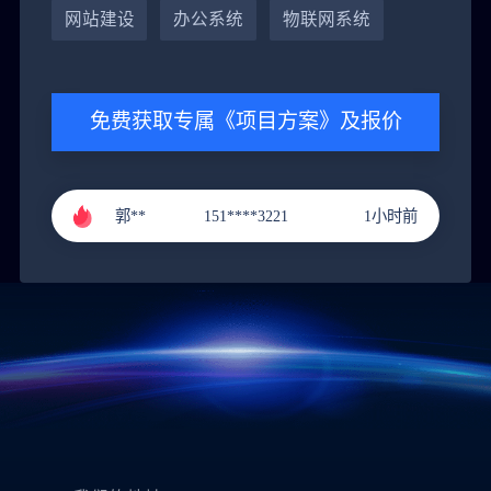
网站建设
办公系统
物联网系统
黄**
151****9288
4小时前
免费获取专属《项目方案》及报价
郭**
151****3221
1小时前
李**
131****9211
2小时前
张**
136****4686
3小时前
黄**
151****9288
4小时前
郭**
151****3221
1小时前