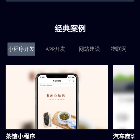
黄**
151****9288
4小时前
经典案例
郭**
151****3221
1小时前
小程序开发
APP开发
网站建设
物联网
茶馆小程序
汽车商城