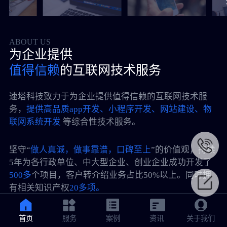
完
ABOUT US
为企业提供
值得信赖
的互联网技术服务
速塔科技致力于为企业提供值得信赖的互联网技术服
务，
提供高品质app开发、小程序开发、网站建设、物
联网系统开发
等综合性技术服务。
坚守“
做人真诚，做事靠谱，口碑至上
”的价值观，持续
5年为各行政单位、中大型企业、创业企业成功开发了
500多
个项目，客户转介绍业务占比50%以上。同时拥
有相关知识产权
20多项。
长期合作客户
首页
服务
案例
资讯
关于我们