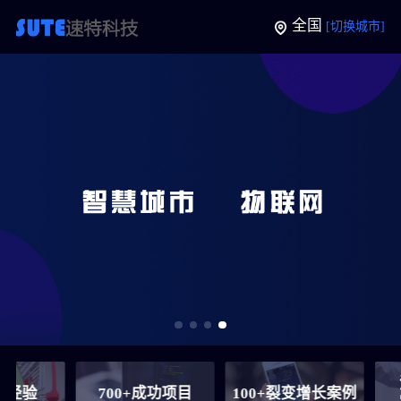
全国
[切换城市]
源
经验
700+成功项目
100+裂变增长案例