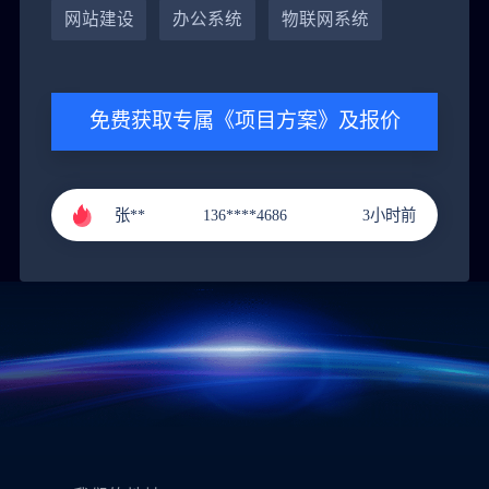
黄**
151****9288
4小时前
网站建设
办公系统
物联网系统
郭**
151****3221
1小时前
李**
131****9211
2小时前
免费获取专属《项目方案》及报价
张**
136****4686
3小时前
黄**
151****9288
4小时前
郭**
151****3221
1小时前