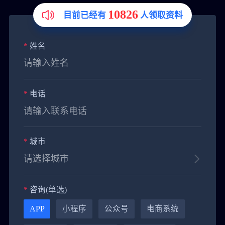
10826
目前已经有
人领取资料
*
姓名
*
电话
*
城市
*
咨询(单选)
黄**
151****9288
4小时前
APP
小程序
公众号
电商系统