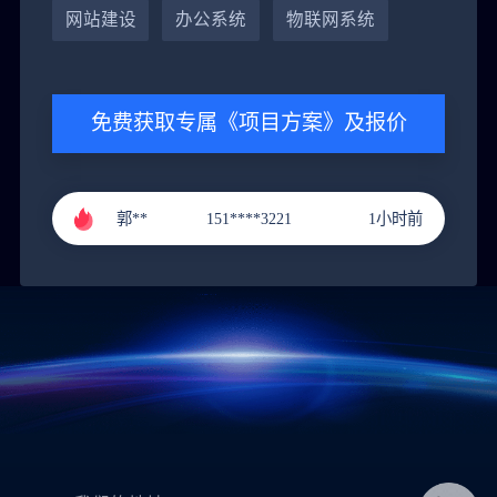
郭**
151****3221
1小时前
网站建设
办公系统
物联网系统
李**
131****9211
2小时前
张**
136****4686
3小时前
免费获取专属《项目方案》及报价
黄**
151****9288
4小时前
郭**
151****3221
1小时前