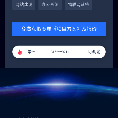
网站建设
办公系统
物联网系统
黄**
151****9288
4小时前
免费获取专属《项目方案》及报价
郭**
151****3221
1小时前
李**
131****9211
2小时前
张**
136****4686
3小时前
黄**
151****9288
4小时前
郭**
151****3221
1小时前