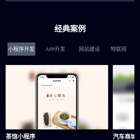
黄**
151****9288
4小时前
经典案例
郭**
151****3221
1小时前
小程序开发
APP开发
网站建设
物联网
茶馆小程序
汽车商城