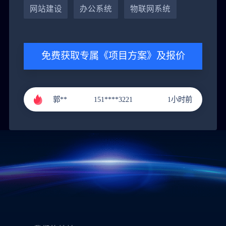
网站建设
办公系统
物联网系统
黄**
151****9288
4小时前
免费获取专属《项目方案》及报价
郭**
151****3221
1小时前
李**
131****9211
2小时前
张**
136****4686
3小时前
黄**
151****9288
4小时前
郭**
151****3221
1小时前