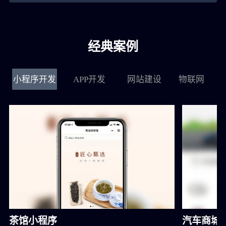
黄**
151****9288
4小时前
经典案例
郭**
151****3221
1小时前
小程序开发
APP开发
网站建设
物联网
茶馆小程序
汽车商城